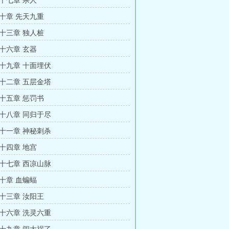
十七章 杀人
十章 先天九重
十三章 独人桩
十六章 玄器
十九章 十面埋伏
十二章 五层金塔
十五章 惩罚书
十八章 同归于尽
十一章 神秘刺杀
十四章 地宫
十七章 西凉山脉
十章 血蝙蝠
十三章 汝阳王
十六章 洗灵六重