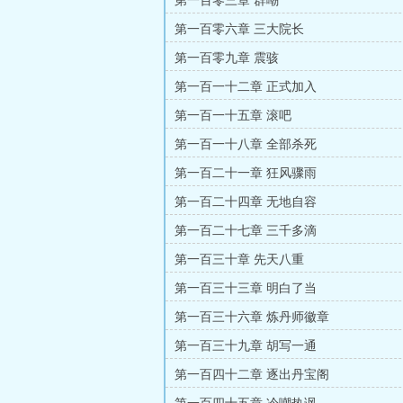
第一百零三章 群嘲
第一百零六章 三大院长
第一百零九章 震骇
第一百一十二章 正式加入
第一百一十五章 滚吧
第一百一十八章 全部杀死
第一百二十一章 狂风骤雨
第一百二十四章 无地自容
第一百二十七章 三千多滴
第一百三十章 先天八重
第一百三十三章 明白了当
第一百三十六章 炼丹师徽章
第一百三十九章 胡写一通
第一百四十二章 逐出丹宝阁