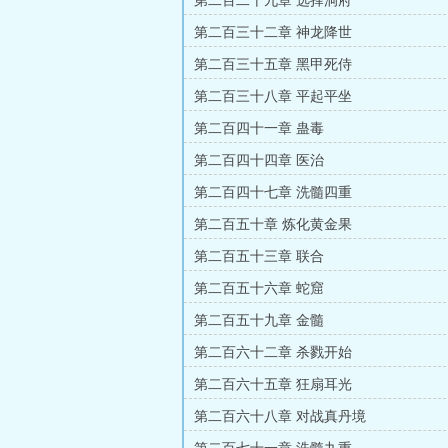
第二百二十九章 选择洞府
第二百三十二章 神龙降世
第二百三十五章 黑甲死侍
第二百三十八章 平起平坐
第二百四十一章 蛊毒
第二百四十四章 医治
第二百四十七章 洗髓四重
第二百五十章 炼化黄金果
第二百五十三章 联合
第二百五十六章 蛇窟
第二百五十九章 金髓
第二百六十二章 杀戮开始
第二百六十五章 狂扇耳光
第二百六十八章 对战真丹境