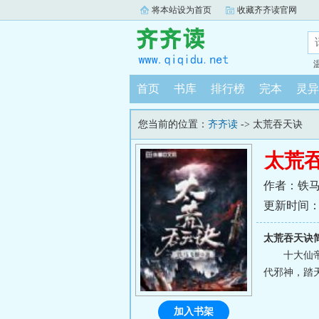
将本站设为首页
收藏齐齐读官网
首页
书库
排行榜
完本
灵异
您当前的位置：
齐齐读
-> 太荒吞天诀
太荒
作者：铁
更新时间：202
太荒吞天诀
十大仙
代邪神，踏天
加入书架