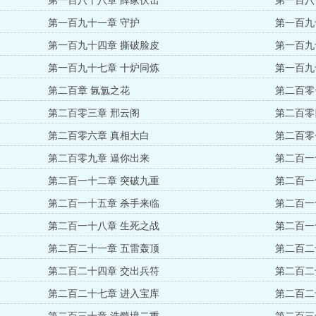
第一百八十八章 薛家伏击
第一百八
第一百九十一章 守护
第一百九
第一百九十四章 撕破脸皮
第一百九
第一百九十七章 十炉同炼
第一百九
第二百章 氤氲之花
第二百零
第二百零三章 邢云阁
第二百零
第二百零六章 真相大白
第二百零
第二百零九章 逼你出来
第二百一
第二百一十二章 突破九重
第二百一
第二百一十五章 杀手来临
第二百一
第二百一十八章 生死之战
第二百一
第二百二十一章 五雷轰顶
第二百二
第二百二十四章 交出兵符
第二百二
第二百二十七章 进入宝库
第二百二