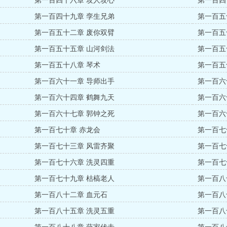
第一百四十六章 攻人攻心
第一百四
第一百四十九章 孪生兄弟
第一百五
第一百五十二章 废你双臂
第一百五
第一百五十五章 山河剑法
第一百五
第一百五十八章 琴术
第一百五
第一百六十一章 导师出手
第一百六
第一百六十四章 鹤舞九天
第一百六
第一百六十七章 郭钟之死
第一百六
第一百七十章 赤龙会
第一百七
第一百七十三章 风雷齐聚
第一百七
第一百七十六章 洗灵四重
第一百七
第一百七十九章 枯槁老人
第一百八
第一百八十二章 血元石
第一百八
第一百八十五章 洗灵五重
第一百八