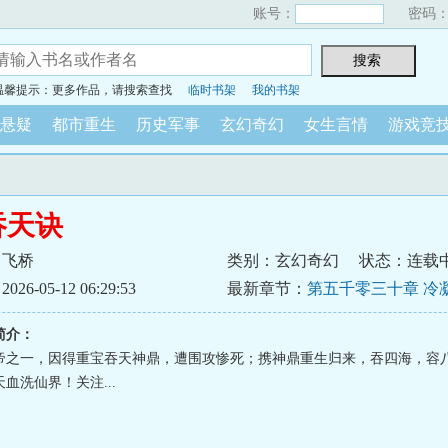
账号：
密码
温馨提示：更多作品，请搜索查找
临时书架
我的书架
悬疑
都市重生
历史军事
玄幻奇幻
女生言情
游戏竞
吞天诀
马飞桥
类别：玄幻奇幻
状态：连载
6-05-12 06:29:53
最新章节：
第五千零三十章 冷
简介：
帝之一，因得重宝吞天神鼎，遭围攻惨死；携神鼎重生归来，吞四海，容八荒&h
血洗仙界！关注...