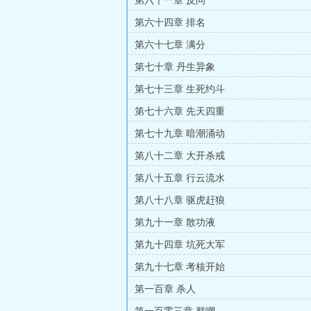
第六十一章 反问
第六十四章 排名
第六十七章 满分
第七十章 丹生异象
第七十三章 生死约斗
第七十六章 先天四重
第七十九章 暗潮涌动
第八十二章 大开杀戒
第八十五章 行云流水
第八十八章 驱虎赶狼
第九十一章 散功液
第九十四章 坑死大军
第九十七章 考核开始
第一百章 杀人