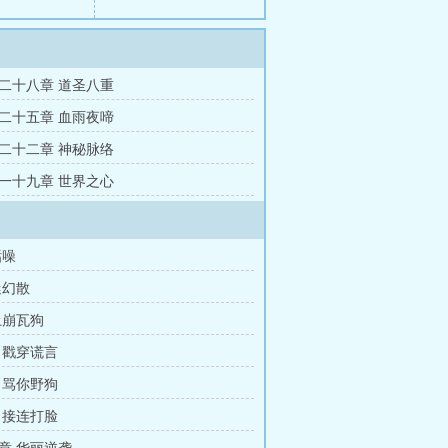
二十八章 道圣八重
二十五章 血雨夜啼
二十二章 神秘脉络
一十九章 世界之心
聒噪
迷幻散
土崩瓦狗
 戳穿谎言
 骂你野狗
 接连打脸