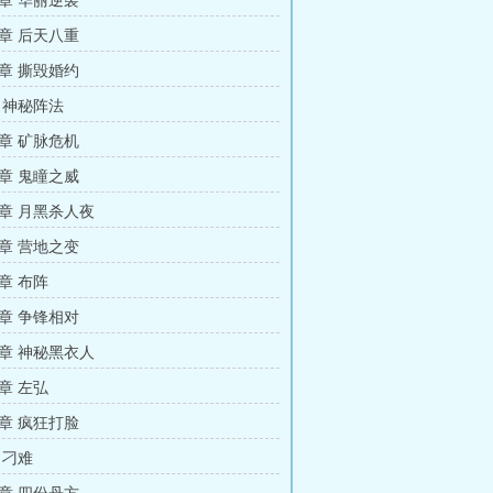
章 华丽逆袭
章 后天八重
章 撕毁婚约
 神秘阵法
章 矿脉危机
章 鬼瞳之威
章 月黑杀人夜
章 营地之变
章 布阵
章 争锋相对
章 神秘黑衣人
章 左弘
章 疯狂打脸
 刁难