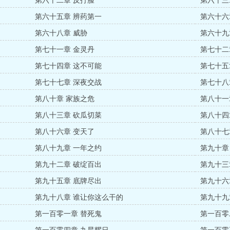
第六十二章 反打脸
第六十三
第六十五章 辨药第一
第六十六
第六十八章 威胁
第六十九
第七十一章 金灵丹
第七十二
第七十四章 这不可能
第七十五
第七十七章 深夜交战
第七十八
第八十章 家族之危
第八十一
第八十三章 砍瓜切菜
第八十四
第八十六章 变天了
第八十七
第八十九章 一年之约
第九十章
第九十二章 破绽百出
第九十三
第九十五章 底牌尽出
第九十六
第九十八章 谁让你这么干的
第九十九
第一百零一章 替死鬼
第一百零