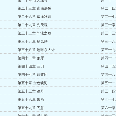
第二十章 惊天逆转
第二十一
第二十三章 彻底决裂
第二十四
第二十六章 威逼利诱
第二十七
第二十九章 先天境
第三十章
第三十二章 阵法之危
第三十三
第三十五章 栖凤峡
第三十六
第三十八章 连环杀人计
第三十九
第四十一章 狼牙
第四十二
第四十四章 三刀
第四十五
第四十七章 调查团
第四十八
第五十章 金色魂海
第五十一
第五十三章 论丹
第五十四
第五十六章 破画
第五十七
第五十九章 刀意
第六十章