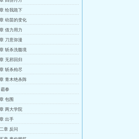
章 四份丹方
章 给我跪下
章 幼苗的变化
章 借力用力
章 刀意弥漫
章 斩杀洗髓境
章 无邪回归
章 斩杀殆尽
章 青木绝杀阵
 霸拳
章 包围
章 两大学院
章 出手
二章 反问