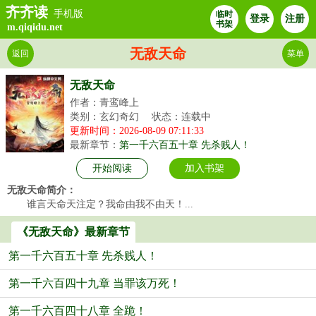
齐齐读
手机版
临时
登录
注册
书架
m.qiqidu.net
无敌天命
返回
菜单
无敌天命
作者：青鸾峰上
类别：玄幻奇幻
状态：连载中
更新时间：2026-08-09 07:11:33
最新章节：
第一千六百五十章 先杀贱人！
开始阅读
加入书架
无敌天命简介：
谁言天命天注定？我命由我不由天！...
《无敌天命》最新章节
第一千六百五十章 先杀贱人！
第一千六百四十九章 当罪该万死！
第一千六百四十八章 全跪！