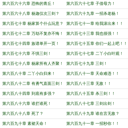
第六百六十六章 恐怖的青丘！
第六百六十七章 子借母力！
第六百六十八章 杨迦仅次三剑？
第六百六十九章 一招杀老杨！
第六百七十章 杨家算个什么玩意？
第六百七十一章 给我滚出来！！
第六百七十二章 万劫不复亦不悔！
第六百七十三章 我也很强！！
第六百七十四章 族谱单开一页！
第六百七十五章 你们一起上吧！！
第六百七十六章 不惧三剑！
第六百七十七章 二丫小白叶观！
第六百七十八章 杨家所有人齐聚！
第六百七十九章 三剑！
第六百八十章 二丫小白归来！
第六百八十一章 天命难违！！
第六百八十二章 有勇气直面三剑！
第六百八十三章 无敌！！
第六百八十四章 到底有多强？
第六百八十五章 杀三剑！！
第六百八十六章 谁拦谁死！
第六百八十七章 三剑出剑！
第六百八十八章 死了？
第六百八十九章 谁在言无敌？
第六百九十章 素裙天命！
第六百九十一章 一招秒你！！