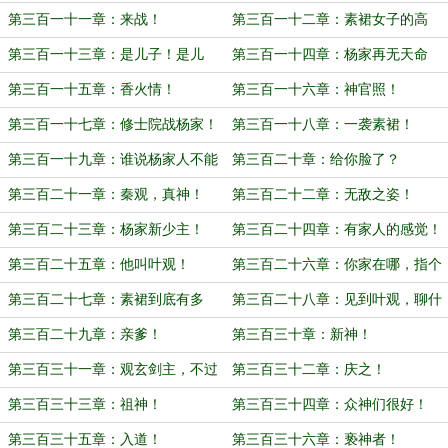
外！
第三百一十一章：来战！
第三百一十二章：素裙女子的高
度！
第三百一十三章：是儿子！是儿
第三百一十四章：杨家再无天命
子！
人？
第三百一十五章：香火情！
第三百一十六章：神官照！
第三百一十七章：修士院战杨家！
第三百一十八章：一袭素裙！
第三百一十九章：谁说杨家人不能
第三百二十章：给你脸了？
死？
第三百二十一章：秦观，真神！
第三百二十二章：无敌之姿！
第三百二十三章：杨家新少主！
第三百二十四章：有家人的感觉！
第三百二十五章：他叫叶观！
第三百二十六章：你家在哪，指个
方向！
第三百二十七章：素裙到底有多
第三百二十八章：见到叶观，聊什
强？
么？
第三百二十九章：亲爹！
第三百三十章：新神！
第三百三十一章：观玄剑主，不过
第三百三十二章：庆之！
如此！
第三百三十三章：祖神！
第三百三十四章：众神们很好！
第三百三十五章：入道！
第三百三十六章：亵神者！