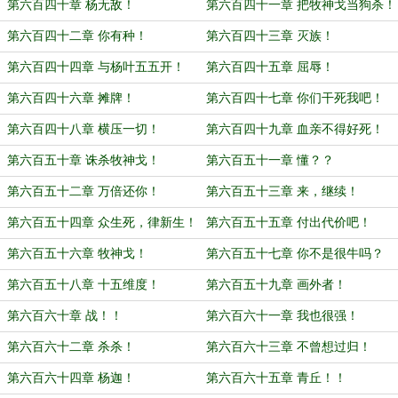
第六百四十章 杨无敌！
第六百四十一章 把牧神戈当狗杀！
第六百四十二章 你有种！
第六百四十三章 灭族！
第六百四十四章 与杨叶五五开！
第六百四十五章 屈辱！
第六百四十六章 摊牌！
第六百四十七章 你们干死我吧！
第六百四十八章 横压一切！
第六百四十九章 血亲不得好死！
第六百五十章 诛杀牧神戈！
第六百五十一章 懂？？
第六百五十二章 万倍还你！
第六百五十三章 来，继续！
第六百五十四章 众生死，律新生！
第六百五十五章 付出代价吧！
第六百五十六章 牧神戈！
第六百五十七章 你不是很牛吗？
第六百五十八章 十五维度！
第六百五十九章 画外者！
第六百六十章 战！！
第六百六十一章 我也很强！
第六百六十二章 杀杀！
第六百六十三章 不曾想过归！
第六百六十四章 杨迦！
第六百六十五章 青丘！！