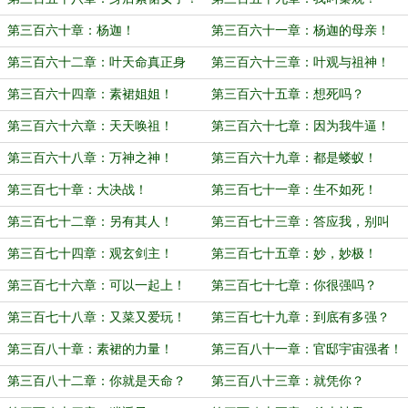
第三百六十章：杨迦！
第三百六十一章：杨迦的母亲！
第三百六十二章：叶天命真正身
第三百六十三章：叶观与祖神！
份！
第三百六十四章：素裙姐姐！
第三百六十五章：想死吗？
第三百六十六章：天天唤祖！
第三百六十七章：因为我牛逼！
第三百六十八章：万神之神！
第三百六十九章：都是蝼蚁！
第三百七十章：大决战！
第三百七十一章：生不如死！
第三百七十二章：另有其人！
第三百七十三章：答应我，别叫
人！
第三百七十四章：观玄剑主！
第三百七十五章：妙，妙极！
第三百七十六章：可以一起上！
第三百七十七章：你很强吗？
第三百七十八章：又菜又爱玩！
第三百七十九章：到底有多强？
第三百八十章：素裙的力量！
第三百八十一章：官邸宇宙强者！
第三百八十二章：你就是天命？
第三百八十三章：就凭你？