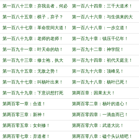
第一百八十三章：弃我去者，何必
第一百八十四章：三千大道术！
恋留？
第一百八十五章：棋子，弃子？
第一百八十六章：与生俱来的大
道！
第一百八十七章：革命世间大道！
第一百八十八章：一步立道！
第一百八十九章：老师的老师！
第一百九十章：镇压千亿年！
第一百九十一章：叶天命的劫！
第一百九十二章：神学院！
第一百九十三章：修士袍，执大
第一百九十四章：初代天庭主！
道！
第一百九十五章：无敌之势！
第一百九十六章：顶峰见！
第一百九十七章：叫杨叶出来！
第一百九十八章：杨叶已死！
第一百九十九章：下意识想打死
第两百章：因果太大！
你！
第两百零一章：合道！
第两百零二章：杨叶的道心！
第两百零三章：新神！
第两百零四章：一滴血而已！
第两百零五章：女剑修！
第两百零六章：武道大比！
第两百零七章：弃道者！
第两百零八章：磕个头认错吧！