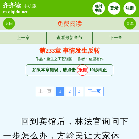
齐齐读
手机版
临时
登录
注册
书架
m.qiqidu.net
免费阅读
返回
菜单
上一章
查看最新章节
下一章
第233章 事情发生反转
作品：重生之工艺强国
作者：创里有作
如果本章错误，请点击
报错
10秒纠正
上一页
1
2
3
下—页
　　回到宾馆后，林法官询问下
一步怎么办，方翰民让大家休