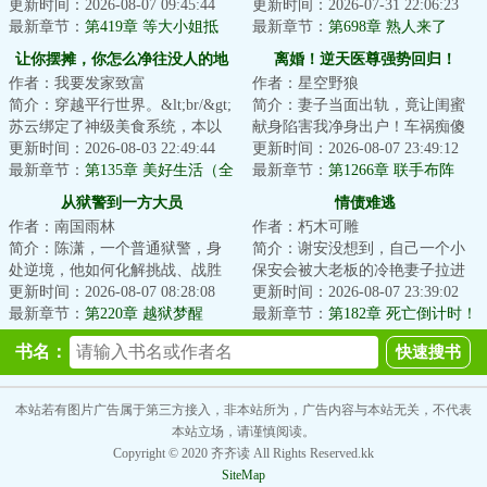
穿书到八零年代小渔村，成了黑
更新时间：2026-08-07 09:45:44
一世被堂姐一家夺家产，骗打
更新时间：2026-07-31 22:06:23
胖恶毒女配。一...
最新章节：
第419章 等大小姐抵
胎，哄离婚。...
最新章节：
第698章 熟人来了
达，她将……
让你摆摊，你怎么净往没人的地
离婚！逆天医尊强势回归！
作者：我要发家致富
作者：星空野狼
方跑？
简介：穿越平行世界。&lt;br/&gt;
简介：妻子当面出轨，竟让闺蜜
苏云绑定了神级美食系统，本以
献身陷害我净身出户！车祸痴傻
为能靠摆摊走上人生巅峰。
更新时间：2026-08-03 22:49:44
三年，活得不如狗！一杯毒酒下
更新时间：2026-08-07 23:49:12
&lt;br/&gt;结果...
最新章节：
第135章 美好生活（全
肚我无上药尊，...
最新章节：
第1266章 联手布阵
文完）
从狱警到一方大员
情债难逃
作者：南国雨林
作者：朽木可雕
简介：陈潇，一个普通狱警，身
简介：谢安没想到，自己一个小
处逆境，他如何化解挑战、战胜
保安会被大老板的冷艳妻子拉进
困境，最终登上权力之巅？且看
更新时间：2026-08-07 08:28:08
房间；更没想到这女人身上藏着
更新时间：2026-08-07 23:39:02
他揭开官场密码...
最新章节：
第220章 越狱梦醒
足以颠覆整座城...
最新章节：
第182章 死亡倒计时！
书名：
本站若有图片广告属于第三方接入，非本站所为，广告内容与本站无关，不代表
本站立场，请谨慎阅读。
Copyright © 2020 齐齐读 All Rights Reserved.kk
SiteMap