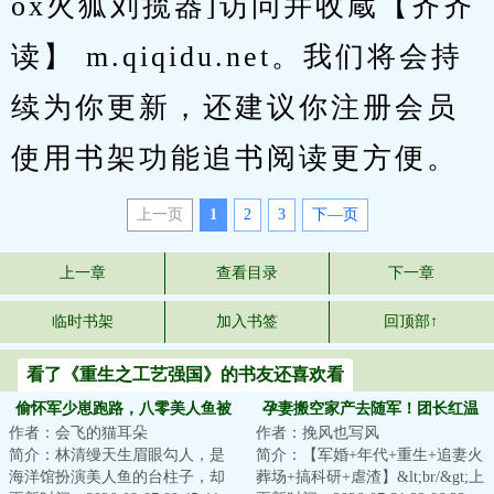
ox火狐刘揽器]访问并收蔵【齐齐
读】 m.qiqidu.net。我们将会持
续为你更新，还建议你注册会员
使用书架功能追书阅读更方便。
上一页
1
2
3
下—页
上一章
查看目录
下一章
临时书架
加入书签
回顶部↑
看了《重生之工艺强国》的书友还喜欢看
偷怀军少崽跑路，八零美人鱼被
孕妻搬空家产去随军！团长红温
作者：会飞的猫耳朵
作者：挽风也写风
抓回狂宠
了
简介：林清缦天生眉眼勾人，是
简介：【军婚+年代+重生+追妻火
海洋馆扮演美人鱼的台柱子，却
葬场+搞科研+虐渣】&lt;br/&gt;上