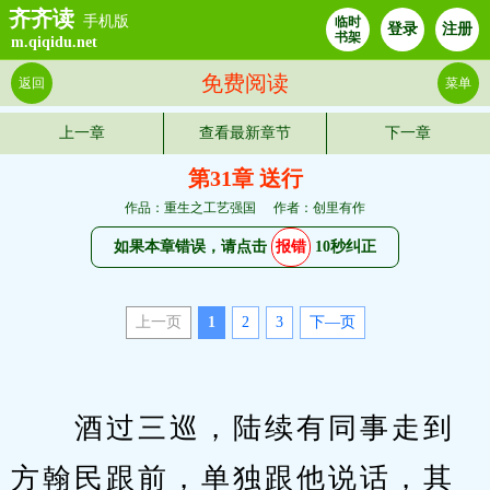
齐齐读
手机版
临时
登录
注册
书架
m.qiqidu.net
免费阅读
返回
菜单
上一章
查看最新章节
下一章
第31章 送行
作品：重生之工艺强国
作者：创里有作
如果本章错误，请点击
报错
10秒纠正
上一页
1
2
3
下—页
　　酒过三巡，陆续有同事走到
方翰民跟前，单独跟他说话，其