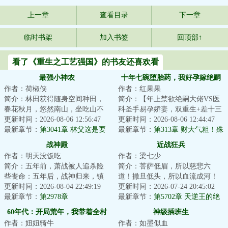
上一章
查看目录
下一章
临时书架
加入书签
回顶部↑
看了《重生之工艺强国》的书友还喜欢看
最强小神农
十年七碗堕胎药，我好孕嫁绝嗣
作者：荷椒侠
作者：红果果
他悔疯了
简介：林田获得随身空间种田，
简介：【年上禁欲绝嗣大佬VS医
春花秋月，悠然南山，坐吃山不
科圣手易孕娇妻，双重生+差十三
空。他只想过好自己的小日子，
更新时间：2026-08-06 12:56:47
岁+打脸虐渣+渣夫火葬场】
更新时间：2026-08-06 12:44:47
实力却不允许他...
最新章节：
第3041章 林父这是要
&lt;br/&gt; 苏婉...
最新章节：
第313章 财大气粗！殊
下套了
不知是圈套
战神殿
近战狂兵
作者：明天没饭吃
作者：梁七少
简介：五年前，萧战被人追杀险
简介：菩萨低眉，所以慈悲六
些丧命：五年后，战神归来，镇
道！撒旦低头，所以血流成河！
压世间一切宵小。...
更新时间：2026-08-04 22:49:19
以撒旦之名，专职杀戮，他要当
更新时间：2026-07-24 20:45:02
最新章节：
第2978章
最强的那个男人！...
最新章节：
第5702章 天逆王的绝
境！
60年代：开局荒年，我带着全村
神级插班生
作者：妞妞骑牛
作者：如墨似血
吃肉