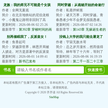
龙族：我的师兄不可能是个女孩
同时穿越：从诡秘开始的命途行
作者：全网无案底
作者：私斋拌鲜葱
者
简介：在北京地铁站的尼伯龙根
简介：诸天万界，同时穿越。青
中，小魔鬼让路明非回到了高
春愚者少年不会梦见假面愚者。
中。他被破碎不完整的记忆影
更新时间：2026-08-06 02:25:26
当唯物主义天使看见神话生物。
更新时间：2026-08-07 02:14:26
响，比曾经更衰。这...
最新章节：
第392章 穿梭时间的画
现在登场的是史...
最新章节：
第143章 无缘诞生者的
面的钟
大卢恩
别再催眠我了，反派皇女！
没钱上大学的我只能去屠龙了
作者：鱼香起司
作者：宇宙无敌水哥
简介：穿越异世界，林恩开局被
简介：总之岁月漫长，然而值得
人掳走。对方是原著中的反派皇
等待。林年等了十六年，等到了
女，要拿他做催眠实验。为了活
更新时间：2026-08-01 14:09:41
卡塞尔之门的召唤，等来荒诞无
更新时间：2026-08-06 16:19:19
命，林恩不得不...
最新章节：
新书已发布
稽、热血放纵的...
最新章节：
第二千一百二十三章
：公开
书名：
本站若有图片广告属于第三方接入，非本站所为，广告内容与本站无关，不代表
本站立场，请谨慎阅读。
Copyright © 2020 齐齐读 All Rights Reserved.kk
SiteMap