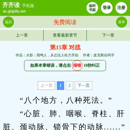
齐齐读
手机版
临时
登录
注册
书架
m.qiqidu.net
免费阅读
返回
菜单
上一章
查看最新章节
下一章
第15章 对战
作品：火影：我鸣人，从丘比人柱力开始
作者：皮克斯在码字
如果本章错误，请点击
报错
10秒纠正
上一页
1
2
下—页
　　“八个地方，八种死法。”
　　“心脏、肺、咽喉、脊柱、肝
脏、颈动脉、锁骨下的动脉......”