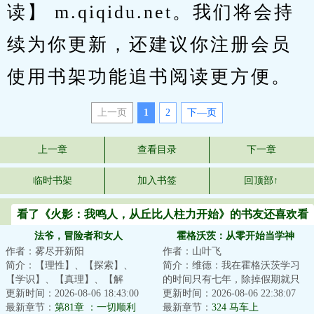
读】 m.qiqidu.net。我们将会持
续为你更新，还建议你注册会员
使用书架功能追书阅读更方便。
上一页
1
2
下—页
上一章
查看目录
下一章
临时书架
加入书签
回顶部↑
看了《火影：我鸣人，从丘比人柱力开始》的书友还喜欢看
法爷，冒险者和女人
霍格沃茨：从零开始当学神
作者：雾尽开新阳
作者：山叶飞
简介：【理性】、【探索】、
简介：维德：我在霍格沃茨学习
【学识】、【真理】、【解
的时间只有七年，除掉假期就只
构】、【元素】让李维从只会扔
更新时间：2026-08-06 18:43:00
有周！即使一周就能吃透一本
更新时间：2026-08-06 22:38:07
法术的元素蛮子，蜕变...
最新章节：
第81章 ：一切顺利
书，周也不过才本...
最新章节：
324 马车上