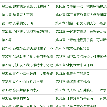
全家
第15章 以前我瞎我蠢，现在好了
第16章 要更疯一点，把周家搞得鸡
犬不宁
第17章 给周家人下药
第18章 隔三差五给周家人做蹬腿嗝
屁饭
第19章 死装的父子俩
第20章 池昱：有文化的人设不能崩
第21章 乔阿姨，我能叫你妈妈吗
第22章 一起逛菜市场，被误会是夫
妻
第23章
第24章 上帝给池昱开了窗，可却断
了根
第25章 我在外面姘头爱吃饱了，不
第26章 蛇蝎心肠杨雅音
饿
第27章 我就是丧门星，专门丧你周
第28章 周卫军差点没命，领养孩子
家的门
提上日程
第29章 乔安安：我心眼特小，还记
第30章 让杨雅音来当保姆
仇
第31章 两个小畜生领进门，准备蹬
第32章 孔雀开屏的池昱
腿嗝屁饭
第33章 两个小白眼狼领回家
第34章 恶婆婆摔下楼梯
第35章 焦头烂额的周家人
第36章 仇人相见分外眼红，上巴掌
第37章 掌掴狗男女
第38章 让林雅音当牛做马，干死就
往死里干
第39章 林雅音，你是克夫的扫把星
第40章 这孩子不会养不大吧