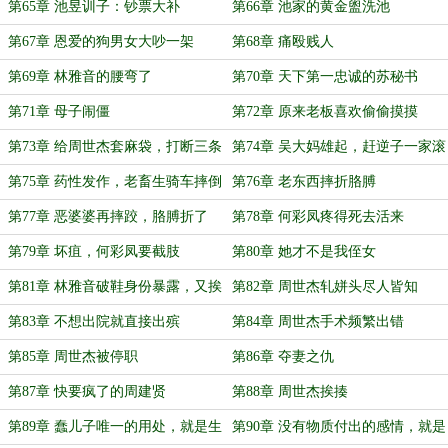
的‘丑恶’嘴脸
第65章 池昱训子：钞票大补
第66章 池家的黄金盥洗池
第67章 恩爱的狗男女大吵一架
第68章 痛殴贱人
第69章 林雅音的腰弯了
第70章 天下第一忠诚的苏秘书
第71章 母子闹僵
第72章 原来老板喜欢偷偷摸摸
第73章 给周世杰套麻袋，打断三条
第74章 吴大妈雄起，赶逆子一家滚
腿
蛋
第75章 药性发作，老畜生骑车摔倒
第76章 老东西摔折胳膊
第77章 恶婆婆再摔跤，胳膊折了
第78章 何彩凤疼得死去活来
第79章 坏疽，何彩凤要截肢
第80章 她才不是我侄女
第81章 林雅音破鞋身份暴露，又挨
第82章 周世杰轧姘头尽人皆知
一巴掌
第83章 不想出院就直接出殡
第84章 周世杰手术频繁出错
第85章 周世杰被停职
第86章 夺妻之仇
第87章 快要疯了的周建贤
第88章 周世杰挨揍
第89章 蠢儿子唯一的用处，就是生
第90章 没有物质付出的感情，就是