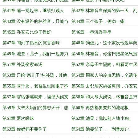
啊
第41章 睡一觉起来，继续打贱人
第42章 林雅音当保姆的第一天，乱
七八糟
第43章 没有退路的林雅音，只能当
第44章 三个孩子，俩病一瘸
保姆
第45章 乔安安比你干得好
第46章 一串沉香手串
第47章 闻到了熟悉的沉香香味
第48章 狗蛋儿：这个家没他迟早药
丸
第49章 池昱：儿子，我们一起努力
第50章 林雅音，你这扫把星煞气挺
重啊
第51章 补汤变索命汤
第52章 亲母子生隔阂，相看两生厌
第53章 只给‘亲儿子’炖补汤，其他
第54章 周家人的冷血无情，全遗传
人靠边
给了三个小畜生
第55章 两千块，老畜生也顺眼了不
第56章 去邻居家挑拨离间，乔安安
少
就喜欢搞事
第57章 瞎话张嘴就来，隔壁大妈支
第58章 和大爷大妈说，林雅音是扫
棱起来了
把星
第59章 大爷大妈们的异想天开，想
第60章 再热都要耍帅的池老板
在下面开户
第61章 两次暧昧
第62章 池昱：我以前叫钱小狗
第63章 你妈妈不要你了
第64章 池昱父子，一副暴发户