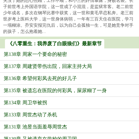
夫没了她的悉心照顾，工作不顺，和小三的奸情暴露，身败名裂。长
子前世考上外国语学院，这一世成了小混混，是监狱常客。老二前世
少年成名，多次在钢琴比赛中获奖，这一世和黄毛早恋私奔。老三前
世岁考上医科大学，这一世身体病弱，一年有三百天住在医院，学习
一塌糊涂。乔安安报完仇后，以为自己会孤独一生，可是她竞争对手
的孩子，怎么抱着她...
《八零重生：我养废了白眼狼们》最新章节
第138章 周家一个要命的秘密
第137章 周建贤带伤出院，回家主持大局
第136章 希望何彩凤去死的好儿子
第135章 被遗忘在医院的何彩凤，屎尿糊了一身
第134章 周卫华被拐
第133章 周世杰动了杀机
第131章 池昱当面羞辱周世杰
第130章 又被遗弃在学校的周卫国