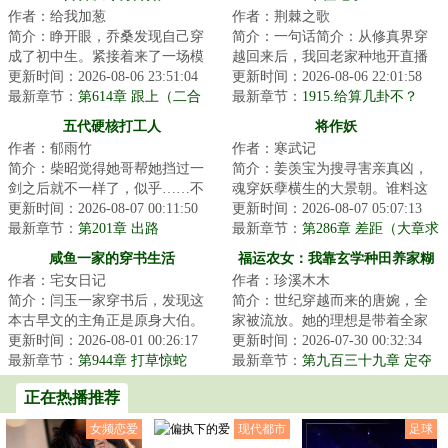
作者：给我加葱
作者：荆棘之歌
简介：睁开眼，乔桑发现自己穿
简介：一句话简介：从修真界穿
成了初中生。紧接着来了一场模
越回来后，我回老家种地开直播
拟考。毕业她怕了吗？她怕
更新时间：2026-08-06 23:51:04
卖菜了！修成金丹渡劫失败的宋
更新时间：2026-08-06 22:01:58
了……这考的都什么...
最新章节：
第614章 跟上（二合
檀回到现代，发...
最新章节：
1915.给算几卦不？
一）
五代硬核打工人
将作妖
作者：郁雨竹
作者：寒武记
简介：柴昭觉得她哥帮她挡过一
简介：姜羡宝为搜寻害亲真凶，
剑之后就不一样了，似乎……不
魂穿妖孽横生的大景朝。谁料这
是他了。他总会说些郑先生都没
更新时间：2026-08-07 00:11:50
里破案，不看证据，只靠卦师！
更新时间：2026-08-07 05:07:13
听过的，她听起...
最新章节：
第201章 出路
这不巧了嘛？！...
最新章节：
第286章 差距（大章求
月票）
咸鱼一家的穿书生活
福运农女：我靠玄学种田养家糊
作者：宅女日记
作者：珍溪木木
口
简介：闫玉一家穿书后，发现这
简介：世纪穿越而来的唐婉，全
本古早文的主角正是原身大伯。
家被流放。她的理想是带着全家
他们是扒着大伯喝血，早早被分
更新时间：2026-08-01 00:26:17
去致富，从此山高水长，远离朝
更新时间：2026-07-30 00:32:34
家，在全文末尾...
最新章节：
第944章 打草惊蛇
堂恩怨。只是理...
最新章节：
第九百三十九章 定夺
正在热播推荐
女频恋爱
现代都市
足球