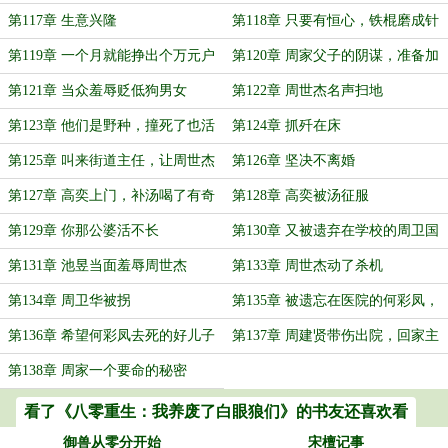
第117章 生意兴隆
第118章 只要有恒心，铁棍磨成针
第119章 一个月就能挣出个万元户
第120章 周家父子的阴谋，准备加
大药量
第121章 当众羞辱贬低狗男女
第122章 周世杰名声扫地
第123章 他们是野种，撞死了也活
第124章 抓歼在床
该
第125章 叫来街道主任，让周世杰
第126章 坚决不离婚
身败名裂
第127章 高奕上门，补汤喝了有奇
第128章 高奕被汤征服
效
第129章 你那公婆活不长
第130章 又被遗弃在学校的周卫国
第131章 池昱当面羞辱周世杰
第133章 周世杰动了杀机
第134章 周卫华被拐
第135章 被遗忘在医院的何彩凤，
屎尿糊了一身
第136章 希望何彩凤去死的好儿子
第137章 周建贤带伤出院，回家主
持大局
第138章 周家一个要命的秘密
看了《八零重生：我养废了白眼狼们》的书友还喜欢看
御兽从零分开始
宋檀记事