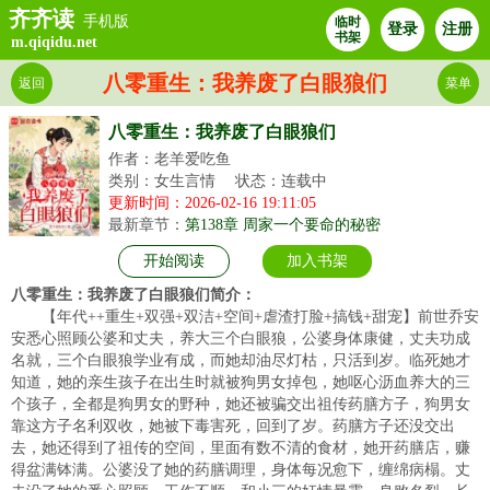
齐齐读
手机版
临时
登录
注册
书架
m.qiqidu.net
八零重生：我养废了白眼狼们
返回
菜单
八零重生：我养废了白眼狼们
作者：老羊爱吃鱼
类别：女生言情
状态：连载中
更新时间：2026-02-16 19:11:05
最新章节：
第138章 周家一个要命的秘密
开始阅读
加入书架
八零重生：我养废了白眼狼们简介：
【年代++重生+双强+双洁+空间+虐渣打脸+搞钱+甜宠】前世乔安
安悉心照顾公婆和丈夫，养大三个白眼狼，公婆身体康健，丈夫功成
名就，三个白眼狼学业有成，而她却油尽灯枯，只活到岁。临死她才
知道，她的亲生孩子在出生时就被狗男女掉包，她呕心沥血养大的三
个孩子，全都是狗男女的野种，她还被骗交出祖传药膳方子，狗男女
靠这方子名利双收，她被下毒害死，回到了岁。药膳方子还没交出
去，她还得到了祖传的空间，里面有数不清的食材，她开药膳店，赚
得盆满钵满。公婆没了她的药膳调理，身体每况愈下，缠绵病榻。丈