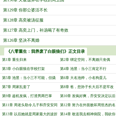
第129章 你那公婆活不长
第128章 高奕被汤征服
第127章 高奕上门，补汤喝了有奇效
第126章 坚决不离婚
《八零重生：我养废了白眼狼们》正文目录
第1章 重生归来
第2章 绑定空间，不离婚只丧偶
第3章 小白眼狼在学校打架
第4章 池昱：当小三肯定不行
第5章 池昱：当小三不可能，但撬
第6章 大名池烨，小名狗蛋儿
墙角可以
第7章 周家乱套了
第8章 爸，您孙子长大后不是牢改
犯就是吃枪子儿
第9章 趁机发疯，打渣男两巴掌
第10章 发疯好爽，乔安安决定以后
都要发疯
第11章 周老头勒令儿子和乔安安同
第12章 努力在外面败坏周世杰的名
房
声
第13章 以后她就是周家最大的波折
第14章 敢送我去精神病院，我砍你