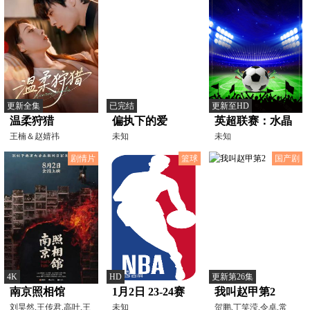
更新全集
已完结
更新至HD
温柔狩猎
偏执下的爱
英超联赛：水晶
王楠＆赵婧祎
未知
宫VS利兹联
未知
20260315
剧情片
篮球
国产剧
4K
HD
更新第26集
南京照相馆
1月2日 23-24赛
我叫赵甲第2
刘昊然,王传君,高叶,王
季NBA常规赛 活
未知
贺鹏,丁笑滢,令卓,常