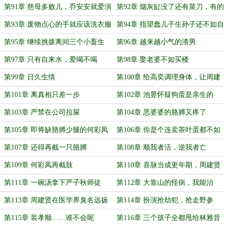
孩子
个屁
第91章 慈母多败儿，乔安安就爱演
第92章 烟灰缸没了还有菜刀，有的
慈母
是办法收拾渣男
第93章 废物点心的手就应该洗衣服
第94章 指望蠢儿子生孙子还不如自
己生儿子
第95章 继续挑拨离间三个小畜生
第96章 越来越小气的渣男
第97章 只有自来水，爱喝不喝
第98章 娶老婆不如买楼
第99章 日久生情
第100章 给高奕调理身体，让周建
贤失去靠山
第101章 离真相只差一步
第102章 池昱怀疑狗蛋是亲生的
第103章 严禁在公司拉屎
第104章 恶婆婆的胳膊又疼了
第105章 即将缺胳膊少腿的何彩凤
第106章 你是个连卖茶叶蛋都不如
的废物点心
第107章 还得再截一只胳膊
第108章 顺我者活，逆我者亡
第109章 何彩凤再截肢
第110章 喜脉当成更年期，周建贤
口碑崩坏
第111章 一碗汤拿下严子秋师徒
第112章 大靠山的怪病，我能治
第113章 周建贤在医学界臭名远扬
第114章 扮演抢劫犯，抢走野参
第115章 装孝顺……谁不会呢
第116章 三个孩子全都甩给林雅音