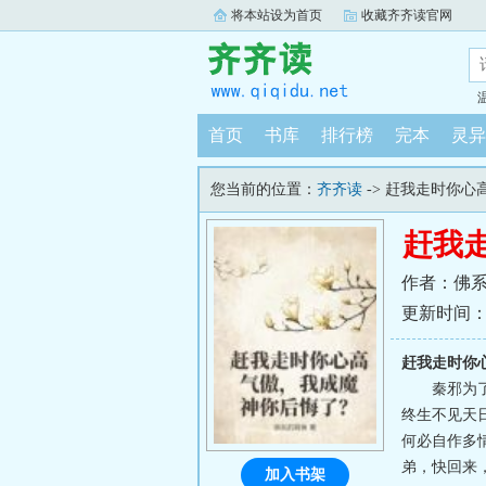
将本站设为首页
收藏齐齐读官网
首页
书库
排行榜
完本
灵异
您当前的位置：
齐齐读
-> 赶我走时你
赶我
作者：佛
更新时间：202
赶我走时你
秦邪为
终生不见天
何必自作多
弟，快回来，
加入书架