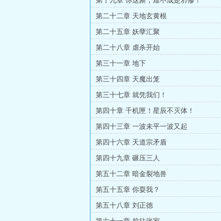
第十九章 你这厮，难不成是邪修！
第二十二章 天地玄黄根
第二十五章 妖孽汇聚
第二十八章 虐杀开始
第三十一章 地下
第三十四章 天魔出笼
第三十七章 就凭我们！
第四十章 千机匣！星辰不灭体！
第四十三章 一波未平一波又起
第四十六章 天道宗矛盾
第四十九章 碾压三人
第五十二章 暗金裂地兽
第五十五章 你耍我？
第五十八章 刘正德