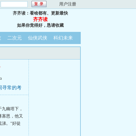
：
用户注册
齐齐读：看啥都有、更新最快
齐齐读
如果你觉得好，恳请收藏
技
二次元
仙侠武侠
科幻未来
？
中
同寻常的考
于九幽塔下，
薄寡恩，他又
涕。“好徒