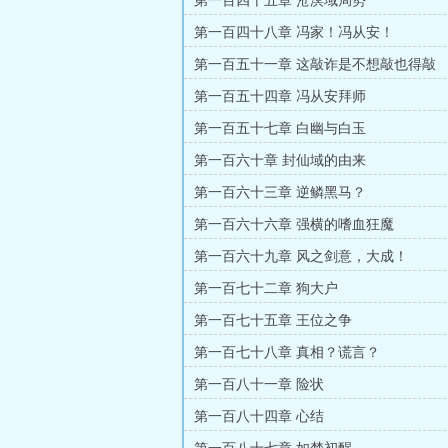
第一百四十五章 沧溟域局势
第一百四十八章 冯家！冯从安！
第一百五十一章 这敲诈是不想敲也得敲
第一百五十四章 冯从安拜师
第一百五十七章 白幽与白玉
第一百六十章 封仙域的由来
第一百六十三章 逆鳞黑马？
第一百六十六章 强横的嗜血狂魔
第一百六十九章 风之剑意，大成！
第一百七十二章 狗大户
第一百七十五章 王位之争
第一百七十八章 真相？谎言？
第一百八十一章 险状
第一百八十四章 心结