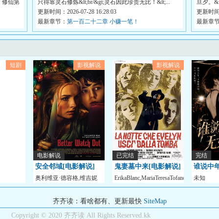
。修仙第
只得靠灵石修炼&lt;br/&gt;灵石因此珍贵无比！&lt;...
旦夕。&l
更新时间：2026-07-28 16:28:03
更新时间：2
最新章节：
第一百二十二章 小赚一笔！
最新章
短剧
影视解说
影视解说
电影解说
已完结
完结
安全邻域[电影解说]
鬼妻墓中来[电影解说]
谁说中
奥利维亚·德容格,维吉妮
ErikaBlanc,MariaTeresaTofano
未知
娅·马德森,帕特里
齐齐读：看啥都有、更新最快
SiteMap
Copyright © 2020 齐齐读 All Rights Reserved.kk