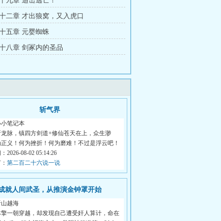
十九章 追击逃亡！
十二章 才出狼窝，又入虎口
十五章 元婴蜘蛛
十八章 剑冢内的圣品
斩气界
小小笔记本
斩龙脉，镇四方剑道+修仙苍天在上，众生渺
为正义！何为挫折！何为磨难！不过是浮云吧！
026-08-02 05:14:26
节：
第二百二十六说一说
成就人间武圣，从推演金钟罩开始
听山越海
林擎一朝穿越，却发现自己遭受奸人算计，命在