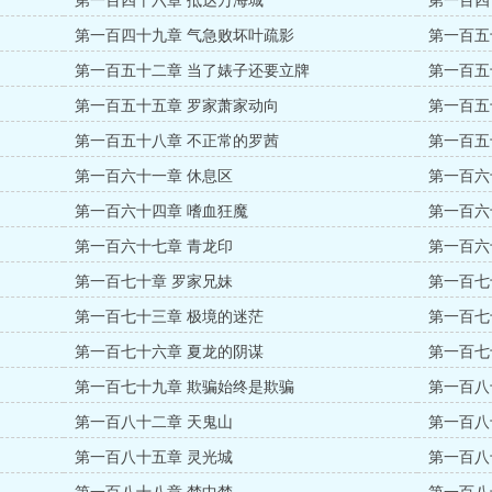
第一百四十六章 抵达万海城
第一百四
第一百四十九章 气急败坏叶疏影
第一百五
第一百五十二章 当了婊子还要立牌
第一百五
第一百五十五章 罗家萧家动向
第一百五
第一百五十八章 不正常的罗茜
第一百五
第一百六十一章 休息区
第一百六
第一百六十四章 嗜血狂魔
第一百六
第一百六十七章 青龙印
第一百六
第一百七十章 罗家兄妹
第一百七
第一百七十三章 极境的迷茫
第一百七
第一百七十六章 夏龙的阴谋
第一百七
第一百七十九章 欺骗始终是欺骗
第一百八
第一百八十二章 天鬼山
第一百八
第一百八十五章 灵光城
第一百八