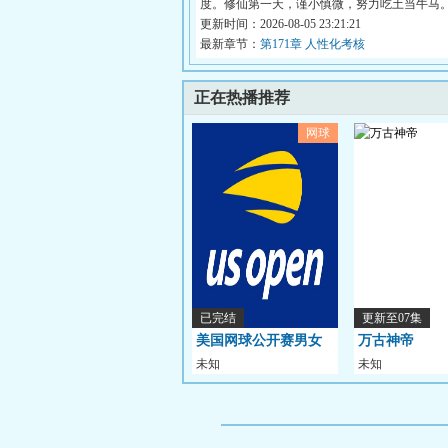
度。修仙第一天，谨小慎微，努力吃土当牛马
二...
更新时间：2026-08-05 23:21:21
最新章节：
第171章 人性化考核
正在热播推荐
网球
已完结
更新至07集
美国网球公开赛男女
万古神帝
未知
未知
单打第二轮 诺里3-1科
梅萨纳20250827