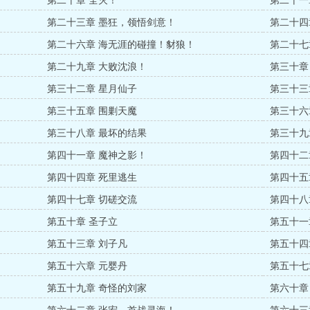
第二十章 全灭！
第二十一
第二十三章 墨狂，领悟剑意！
第二十四
第二十六章 海无涯的碰撞！豺狼！
第二十七
第二十九章 大败沈浪！
第三十章
第三十二章 星月仙子
第三十三
第三十五章 围剿天魔
第三十六
第三十八章 最坏的结果
第三十九
第四十一章 魔神之影！
第四十二
第四十四章 死里逃生
第四十五
第四十七章 切磋交流
第四十八
第五十章 圣子立
第五十一
第五十三章 刘子凡
第五十四
第五十六章 元婴丹
第五十七
第五十九章 奇怪的刘家
第六十章