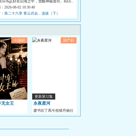
t;br/&gt;好在识海之中，觉醒神秘道符。&lt;b...
026-08-02 10:30:48
节：
第二十六章 青云武会，选拔（下）
AI漫剧
国产剧
更新第32集
年无女王
永夜星河
虞书欣丁禹兮祝绪丹杨仕
泽