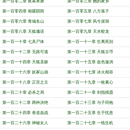
第一百零二章 夜幕来袭
第一百零三章 她的家乡
第一百零四章 南疆阴雨
第一百零五章 八方落子
第一百零六章 青城名山
第一百零七章 风兮崖洞
第一百零八章 天狐谶语
第一百零九章 天水蛟龙
第一百一十章 七具尸体
第一百一十一章 生离死别
第一百一十二章 无路可逃
第一百一十三章 天狐古币
第一百一十四章 天狐圣躯
第一百一十五章 血色漩涡
第一百一十六章 妖冢山崩
第一百一十七章 冰火相容
第一百一十八章 正宫之主
第一百一十九章 一枚素心
第一百二十章 必杀之局
第一百二十一章 剑指残霞
第一百二十二章 两种决绝
第一百二十三章 与子同袍
第一百二十四章 巷道血战
第一百二十五章 生于忧患
第一百二十六章 神秘女人
第一百二十七章 一线生机