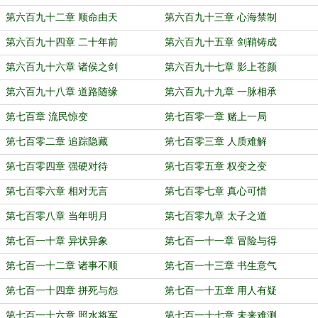
第六百九十二章 顺命由天
第六百九十三章 心海禁制
第六百九十四章 二十年前
第六百九十五章 剑鞘铸成
第六百九十六章 诸侯之剑
第六百九十七章 影上苍颜
第六百九十八章 道路随缘
第六百九十九章 一脉相承
第七百章 流民惊变
第七百零一章 赌上一局
第七百零二章 追踪隐藏
第七百零三章 人质难解
第七百零四章 强硬对待
第七百零五章 权变之变
第七百零六章 相对无言
第七百零七章 真心可惜
第七百零八章 当年明月
第七百零九章 太子之道
第七百一十章 异状异象
第七百一十一章 冒险与得
第七百一十二章 诸事不顺
第七百一十三章 书生意气
第七百一十四章 拼死与怨
第七百一十五章 用人有疑
第七百一十六章 照水将军
第七百一十七章 未来难测