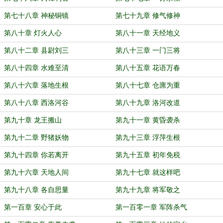
第七十八章 神秘铜镜
第七十九章 修气修神
第八十章 灯火人心
第八十一章 天经地义
第八十二章 县尉刘三
第八十三章 一门三将
第八十四章 水难至清
第八十五章 花语万春
第八十六章 落地生根
第八十七章 仓廪为重
第八十八章 西洛河谷
第八十九章 洛河改道
第九十章 龙王搬山
第九十一章 黄昏袭杀
第九十二章 野猪妖物
第九十三章 浮萍生根
第九十四章 你若离开
第九十五章 初年免税
第九十六章 天地人间
第九十七章 就这样吧
第九十八章 各自思量
第九十九章 将军敬之
第一百章 安心于此
第一百零一章 军阵杀气