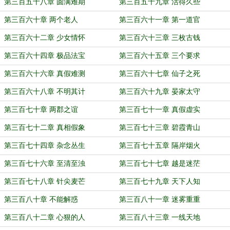
第三百五十八章 圆满难期
第三百五十九章 活得久些
第三百六十章 两个老人
第三百六十一章 第一道官
第三百六十二章 少女情怀
第三百六十三章 三枚古钱
第三百六十四章 极品法宝
第三百六十五章 三个要求
第三百六十六章 真假难测
第三百六十七章 仙子之死
第三百六十八章 不明其计
第三百六十九章 晏家太守
第三百七十章 两郡之谊
第三百七十一章 真假虚实
第三百七十二章 真相假象
第三百七十三章 碧霞青山
第三百七十四章 杂念丛生
第三百七十五章 隔岸烟火
第三百七十六章 至清至浊
第三百七十七章 越是迷茫
第三百七十八章 针尖麦芒
第三百七十九章 天下人知
第三百八十章 不能解惑
第三百八十一章 迷雾重重
第三百八十二章 心狠的人
第三百八十三章 一线天地