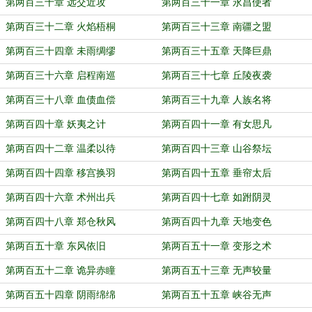
第两百三十章 远交近攻
第两百三十一章 永昌使者
第两百三十二章 火焰梧桐
第两百三十三章 南疆之盟
第两百三十四章 未雨绸缪
第两百三十五章 天降巨鼎
第两百三十六章 启程南巡
第两百三十七章 丘陵夜袭
第两百三十八章 血债血偿
第两百三十九章 人族名将
第两百四十章 妖夷之计
第两百四十一章 有女思凡
第两百四十二章 温柔以待
第两百四十三章 山谷祭坛
第两百四十四章 移宫换羽
第两百四十五章 垂帘太后
第两百四十六章 术州出兵
第两百四十七章 如跗阴灵
第两百四十八章 郑仓秋风
第两百四十九章 天地变色
第两百五十章 东风依旧
第两百五十一章 变形之术
第两百五十二章 诡异赤瞳
第两百五十三章 无声较量
第两百五十四章 阴雨绵绵
第两百五十五章 峡谷无声