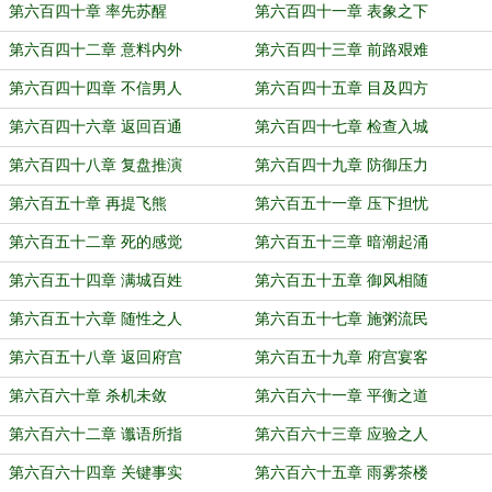
第六百四十章 率先苏醒
第六百四十一章 表象之下
第六百四十二章 意料内外
第六百四十三章 前路艰难
第六百四十四章 不信男人
第六百四十五章 目及四方
第六百四十六章 返回百通
第六百四十七章 检查入城
第六百四十八章 复盘推演
第六百四十九章 防御压力
第六百五十章 再提飞熊
第六百五十一章 压下担忧
第六百五十二章 死的感觉
第六百五十三章 暗潮起涌
第六百五十四章 满城百姓
第六百五十五章 御风相随
第六百五十六章 随性之人
第六百五十七章 施粥流民
第六百五十八章 返回府宫
第六百五十九章 府宫宴客
第六百六十章 杀机未敛
第六百六十一章 平衡之道
第六百六十二章 谶语所指
第六百六十三章 应验之人
第六百六十四章 关键事实
第六百六十五章 雨雾茶楼