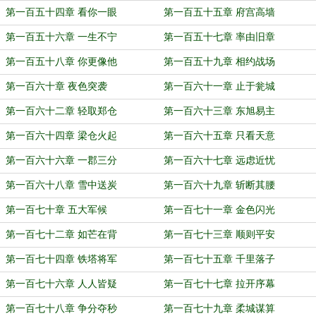
第一百五十四章 看你一眼
第一百五十五章 府宫高墙
第一百五十六章 一生不宁
第一百五十七章 率由旧章
第一百五十八章 你更像他
第一百五十九章 相约战场
第一百六十章 夜色突袭
第一百六十一章 止于瓮城
第一百六十二章 轻取郑仓
第一百六十三章 东旭易主
第一百六十四章 梁仓火起
第一百六十五章 只看天意
第一百六十六章 一郡三分
第一百六十七章 远虑近忧
第一百六十八章 雪中送炭
第一百六十九章 斩断其腰
第一百七十章 五大军候
第一百七十一章 金色闪光
第一百七十二章 如芒在背
第一百七十三章 顺则平安
第一百七十四章 铁塔将军
第一百七十五章 千里落子
第一百七十六章 人人皆疑
第一百七十七章 拉开序幕
第一百七十八章 争分夺秒
第一百七十九章 柔城谋算