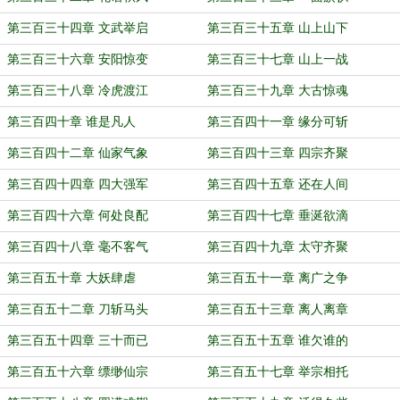
第三百三十四章 文武举启
第三百三十五章 山上山下
第三百三十六章 安阳惊变
第三百三十七章 山上一战
第三百三十八章 冷虎渡江
第三百三十九章 大古惊魂
第三百四十章 谁是凡人
第三百四十一章 缘分可斩
第三百四十二章 仙家气象
第三百四十三章 四宗齐聚
第三百四十四章 四大强军
第三百四十五章 还在人间
第三百四十六章 何处良配
第三百四十七章 垂涎欲滴
第三百四十八章 毫不客气
第三百四十九章 太守齐聚
第三百五十章 大妖肆虐
第三百五十一章 离广之争
第三百五十二章 刀斩马头
第三百五十三章 离人离章
第三百五十四章 三十而已
第三百五十五章 谁欠谁的
第三百五十六章 缥缈仙宗
第三百五十七章 举宗相托